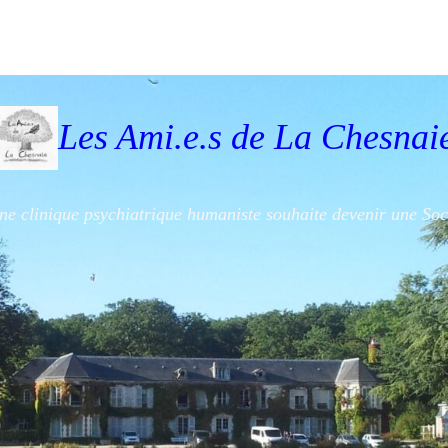
Les Ami.e.s de La Chesnai
'une clinique psychiatrique humaniste souhaite devenir une So