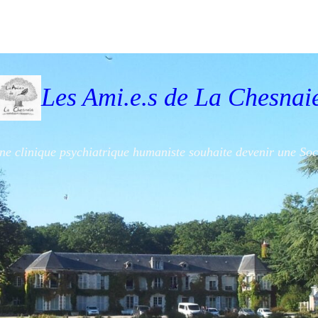
Les Ami.e.s de La Chesnai
'une clinique psychiatrique humaniste souhaite devenir une So