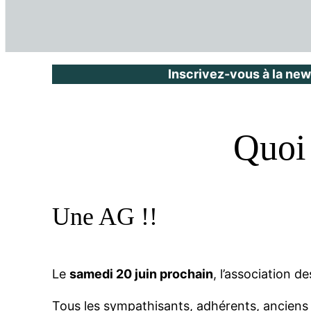
Inscrivez-vous à la new
Quoi 
Une AG !!
Le
samedi 20 juin prochain
, l’association d
Tous les sympathisants, adhérents, anciens 