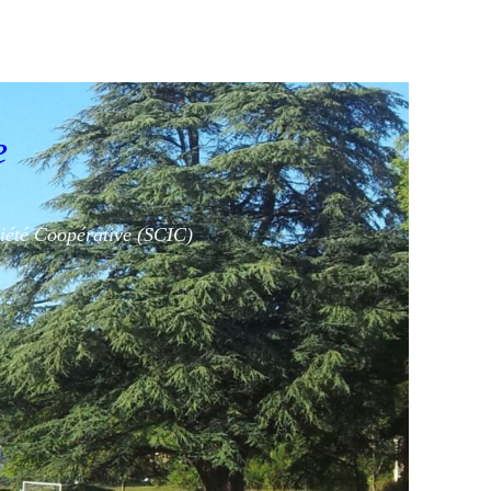
e
ciété Coopérative (SCIC)