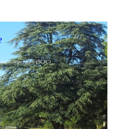
e
ciété Coopérative (SCIC)