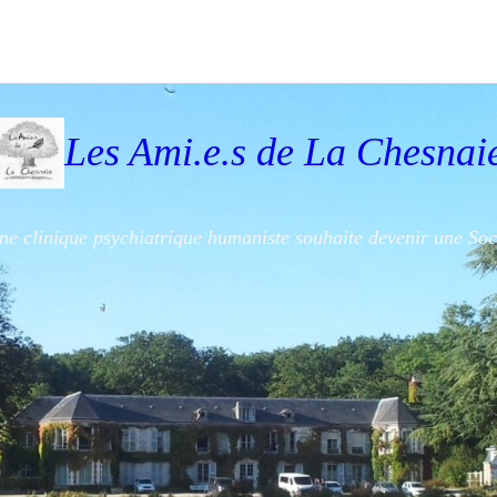
Les Ami.e.s de La Chesnai
'une clinique psychiatrique humaniste souhaite devenir une So