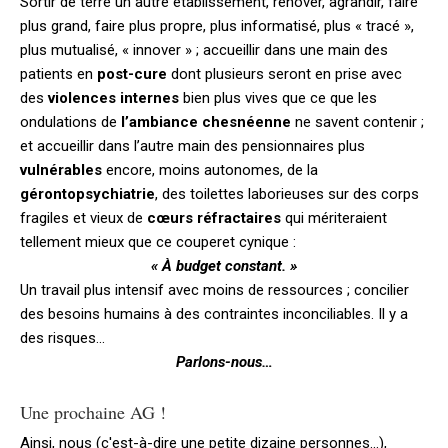
Sortir de terre un autre établissement, rénover, agrandir, faire
plus grand, faire plus propre, plus informatisé, plus « tracé »,
plus mutualisé, « innover » ; accueillir dans une main des
patients en
post-cure
dont plusieurs seront en prise avec
des
violences internes
bien plus vives que ce que les
ondulations de
l’ambiance chesnéenne
ne savent contenir ;
et accueillir dans l’autre main des pensionnaires plus
vulnérables
encore, moins autonomes, de la
gérontopsychiatrie
, des toilettes laborieuses sur des corps
fragiles et vieux de
cœurs réfractaires
qui mériteraient
tellement mieux que ce couperet cynique :
« À budget constant. »
Un travail plus intensif avec moins de ressources ; concilier
des besoins humains à des contraintes inconciliables. Il y a
des risques...
Parlons-nous…
Une prochaine AG !
Ainsi, nous (c'est-à-dire une petite dizaine personnes...),