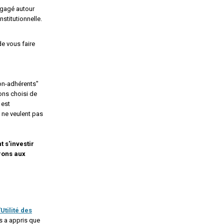
égagé autour
nstitutionnelle.
e vous faire
on-adhérents"
vons choisi de
 est
 ne veulent pas
 s'investir
rons aux
Utilité des
s a appris que