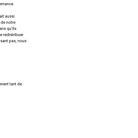
vernance
it aussi.
 de notre
ns qu'ils
e redistribuer
isant pas, nous
ène
nt
tant de