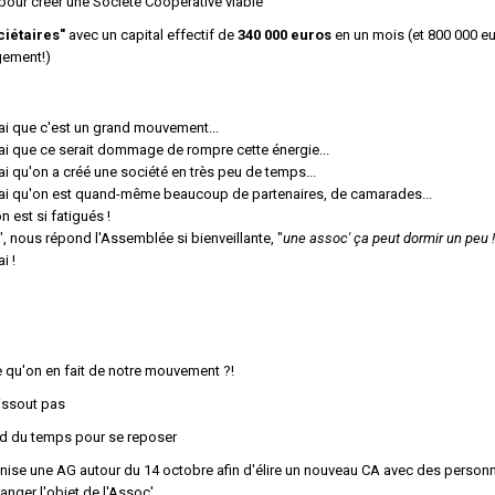
pour créer une Société Coopérative viable
ciétaires"
avec un capital effectif de
340 000 euros
en un mois (et 800 000 e
ement!)
rai que c'est un grand mouvement...
rai que ce serait dommage de rompre cette énergie...
rai qu'on a créé une société en très peu de temps...
vrai qu'on est quand-même beaucoup de partenaires, de camarades...
on est si fatigués
!
", nous répond l'Assemblée si bienveillante, "
une assoc' ça peut dormir un peu
!
ai
!
e qu'on en fait de notre mouvement ?!
issou
t
pas
d du temps pour se reposer
nise une AG autour du 14 octobre
afin d'élire un nouveau CA
avec des personn
hanger l'objet
de l'Assoc'