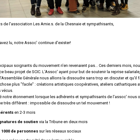
s de l'association Les Amie.s. de la Chesnaie et sympathisants,
vez lu, notre Assoc' continue d'exister!
incipaux soignants
du mouvement n'en revenai
en
t pas... Ces derniers mois, no
e ce beau projet de SCIC. L'Assoc' ayant pour but de soutenir la reprise salariale
'Assemblée Générale nous allions la dissoudre sans trop en discuter et qu'il fa
chose plus "facile" : créations artistiques coopératives, ateliers cathartiques af
s vécus.
té notre étonnement lorsque les a
dhérents et sympathisants
de l'assoc'
nous on
ue très différent
: i
mpossible de dissoudre un tel mouvement !
hérents
en 2-3 mois
gnatures de soutien
via la Tribune en deux mois
 1000
de personnes
sur les réseaux sociaux