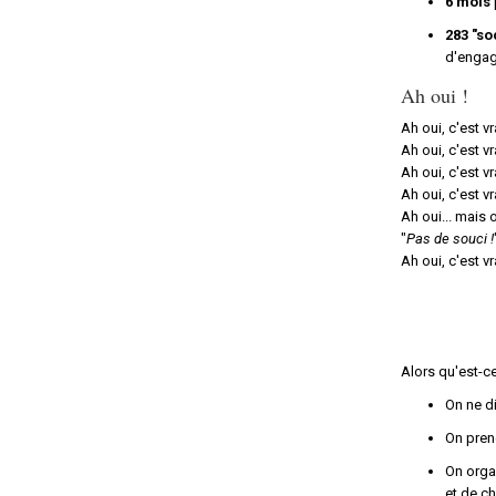
6 mois
2
83
"so
d'engag
Ah oui !
Ah oui, c'est v
Ah oui, c'est v
Ah oui, c'est v
Ah oui, c'est 
Ah oui... mais 
"
Pas de souci !
Ah oui, c'est vr
Alors qu'est-c
On ne d
On pren
On orga
et de c