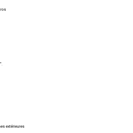
uros
".
es extérieures