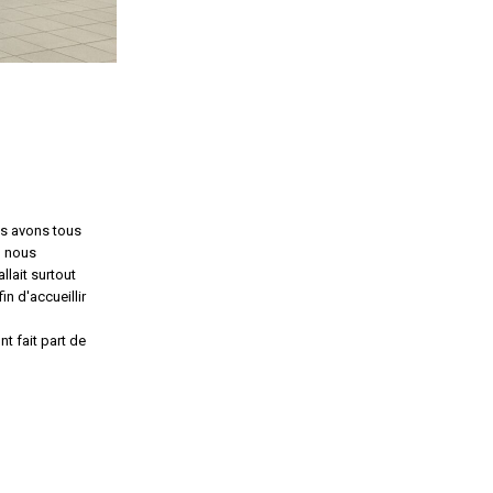
us avons tous
, nous
llait surtout
in d'accueillir
t fait part de