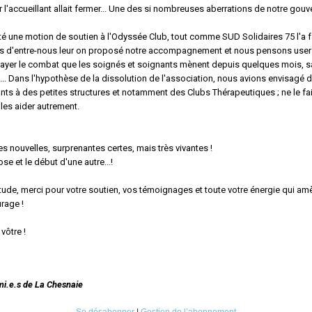
ur l'accueillant allait fermer... Une des si nombreuses aberrations de notre gou
té une motion de soutien à l'Odyssée Club, tout comme SUD Solidaires 75 l'a fa
rs d'entre-nous leur on proposé notre accompagnement et nous pensons user
layer le combat que les soignés et soignants mènent depuis quelques mois, sa
..
Dans l'hypothèse de la dissolution de l'association, nous avions envisagé d
ants à des petites structures et notamment des Clubs Thérapeutiques ; ne le fa
es aider autrement.
es nouvelles, surprenantes certes, mais très vivantes
!
ose et le début d'une autre..
.
!
de, merci pour votre soutien, vos témoignages et toute votre énergie qui am
rage !
 vôtre
!
mi.e.s de La Chesnaie