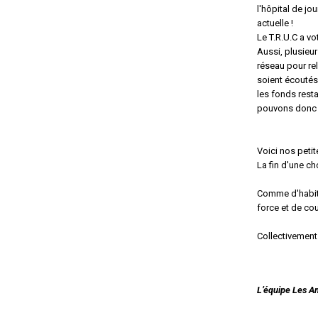
l'hôpital de jo
actuelle !
Le T.R.U.C a vo
Aussi, plusieu
réseau pour re
soient écoutés.
les fonds rest
pouvons donc l
Voici nos petit
La fin d'une ch
Comme d'habitu
force et de cou
Collectivement
L’équipe Les A