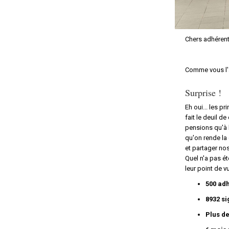
Chers adhérent
Comme vous l'a
Surprise !
Eh oui... le
s pr
fait le deuil d
pensions qu'à l
qu'on rende la 
et partager no
Quel n'a pas é
leur point de v
500 ad
8932
si
Plus de