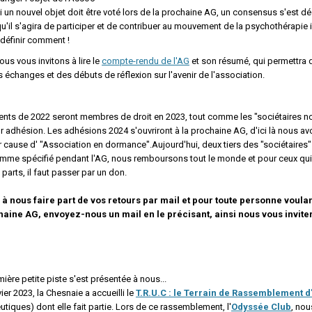
 un nouvel objet doit être voté lors de la prochaine AG, un consensus s'est d
qu'il s'agira de participer et de contribuer au mouvement de la psychothérapie i
 définir comment !
nous vous invitons à lire le
compte-rendu de l'AG
et son résumé, qui permettra d
s échanges et des débuts de réflexion sur l'avenir de l'association.
ents de 2022 seront membres de droit en 2023, tout comme les "sociétaires n
ur adhésion. Les adhésions 2024 s'ouvriront à la prochaine AG, d'ici là nous a
r cause d' "Association en dormance".Aujourd'hui, deux tiers des "sociétaires"
me spécifié pendant l'AG, nous remboursons tout le monde et pour ceux qui
 parts, il faut passer par un don.
 à nous faire part de vos retours par mail
et pour toute personne voulant
haine AG, envoyez-nous un mail en le précisant, ainsi nous vous invite
mière petite piste s'est présentée à nous...
vier 2023, la Chesnaie a accueilli
le
T.R.U.C : le Terrain de Rassemblement d'
utiques) dont elle fait partie.
Lors de ce rassemblement,
l'
Odyssée Club
, nou